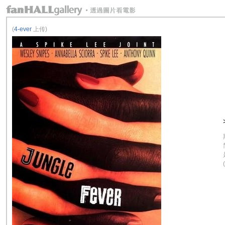
(
4-ever
上传)
(