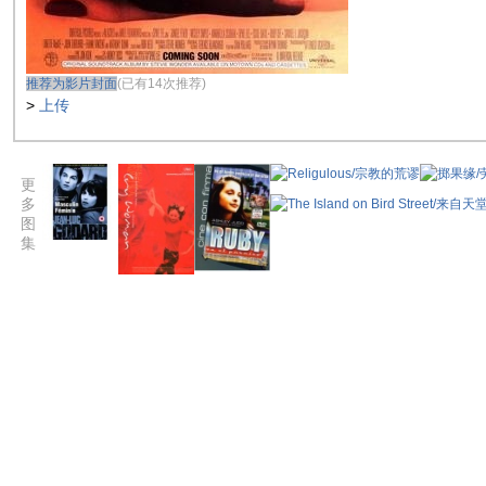
推荐为影片封面
(已有14次推荐)
>
上传
更
多
图
集