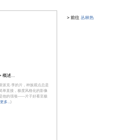
> 前往
丛林热
> 概述...
斯派克·李的片，种族观点总是
简单直接，极度风格化的影像
是他的强项——片子好看至极
更多...
)