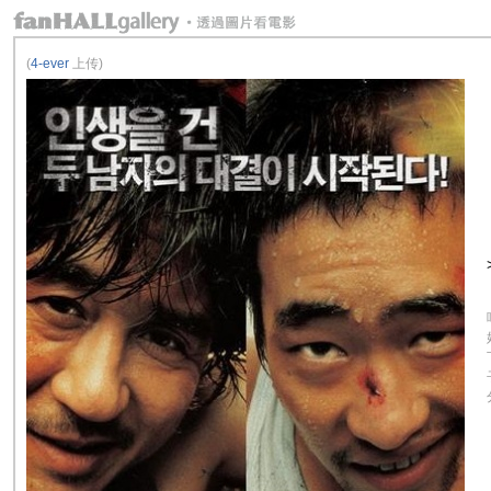
(
4-ever
上传)