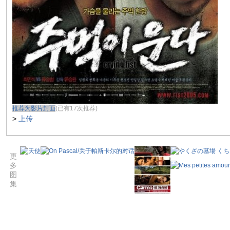
推荐为影片封面
(已有17次推荐)
>
上传
更
多
图
集