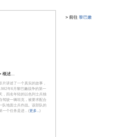
> 前往
黎巴嫩
> 概述...
影片讲述了一个真实的故事，
1982年6月黎巴嫩战争的第一
天，四名年轻的以色列士兵独
自驾驶一辆坦克，被要求配合
一队地面士兵作战。该部队的
第一个任务是进... (
更多...
)