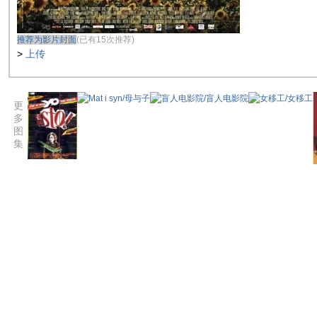
推荐为影片封面
(已有15次推荐)
>
上传
更
多
图
集