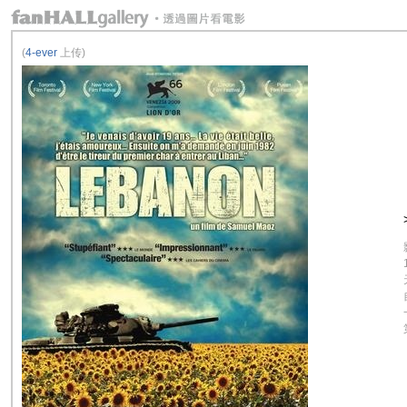
(
4-ever
上传)