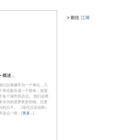
> 前往
江湖
> 概述...
他们以每辆车为一个单位，几
个单位集合成一个群体，游荡
于各个城市的边沿。 他们远离
家乡为的是挣更多的钱、过更
好的日子。 《现代汉语词典》
有这么一则... (
更多...
)