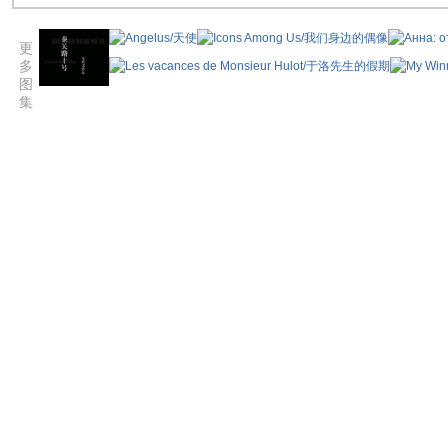
更
多
图
集