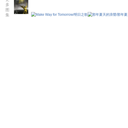
多
图
集