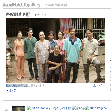
匹配制造 剧照
(
4444
上传)
推荐为影片封面
(已有9次推荐)
上一张
>
上传
更