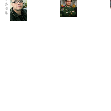
多
图
集