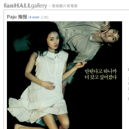
Paju 海报
(
4-ever
上传)