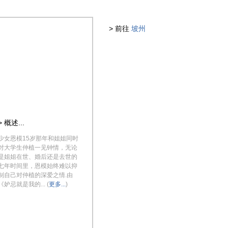
> 前往
坡州
> 概述...
少女恩模15岁那年和姐姐同时
对大学生仲植一见钟情，无论
是姐姐在世、婚后还是去世的
七年时间里，恩模始终难以抑
制自己对仲植的深爱之情.由
《妒忌就是我的... (
更多...
)