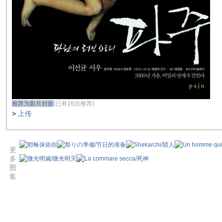
推荐为影片封面
(已有16次推荐)
>
上传
更
多
图
集