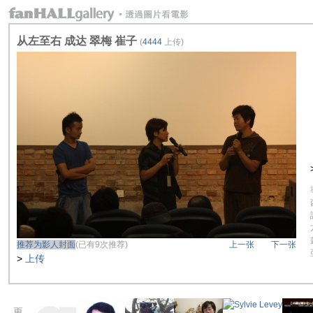
从左至右 成达 翠梅 崔子
(
4444
上传)
推荐为影人封面
(已有9次推荐)
上一张
下一张
>
上传
更