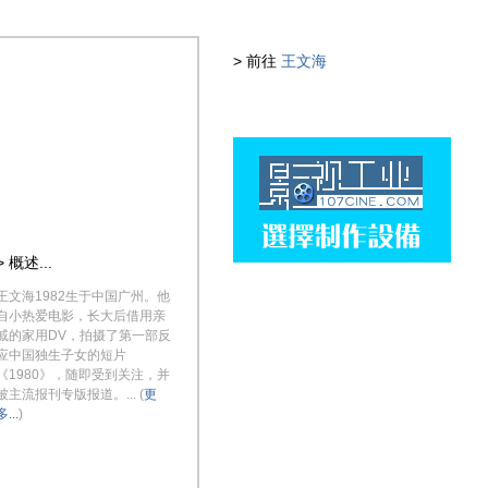
> 前往
王文海
> 概述...
王文海1982生于中国广州。他
自小热爱电影，长大后借用亲
戚的家用DV，拍摄了第一部反
应中国独生子女的短片
《1980》，随即受到关注，并
被主流报刊专版报道。... (
更
多...
)