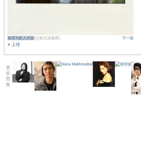
推荐为影人封面
(已有22次推荐)
下一张
>
上传
更
多
图
集