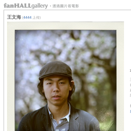
王文海
(
4444
上传)