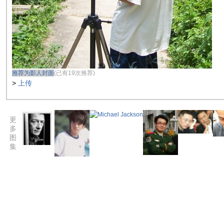
推荐为影人封面
(已有19次推荐)
>
上传
更
多
图
集