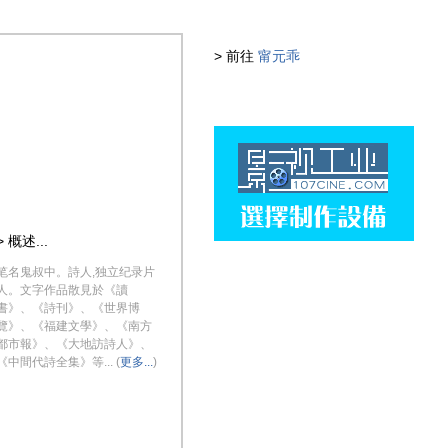
> 前往
甯元乖
> 概述...
笔名鬼叔中。詩人,独立纪录片
人。文字作品散見於《讀
書》、《詩刊》、《世界博
覽》、《福建文學》、《南方
都市報》、《大地訪詩人》、
《中間代詩全集》等... (
更多...
)