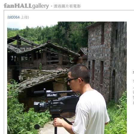
(
bt0064
上传)