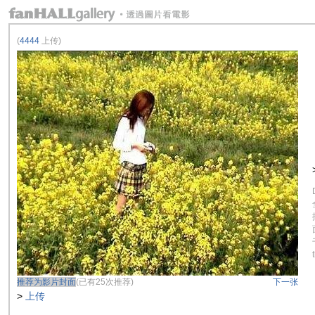
(
4444
上传)
推荐为影片封面
(已有25次推荐)
下一张
>
上传