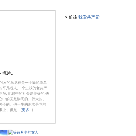
> 前往
我爱共产党
> 概述...
74岁的马龙祥是一个简简单单
的平凡老人,一个忠诚的老共产
党员. 他眼中的社会是美好的,他
心中的党是崇高的、伟大的、
神圣的。他一生的追求是党的
事业，但是... (
更多...
)