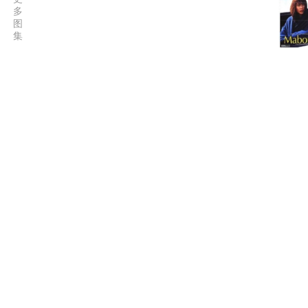
多
图
集