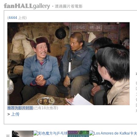
(
4444
上传)
推荐为影片封面
(已有18次推荐)
>
上传
更