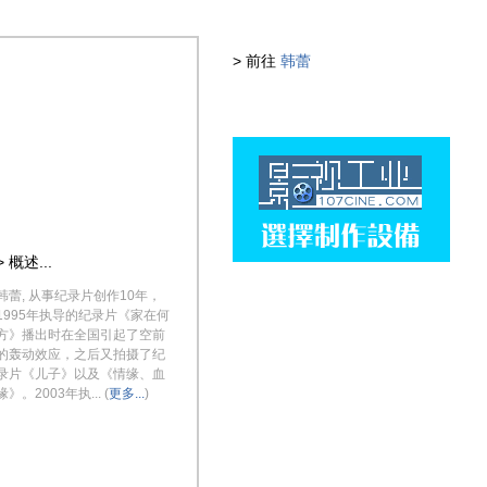
> 前往
韩蕾
> 概述...
韩蕾, 从事纪录片创作10年，
1995年执导的纪录片《家在何
方》播出时在全国引起了空前
的轰动效应，之后又拍摄了纪
录片《儿子》以及《情缘、血
缘》。2003年执... (
更多...
)