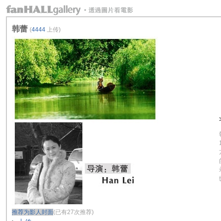
韩蕾
(
4444
上传)
推荐为影人封面
(已有27次推荐)