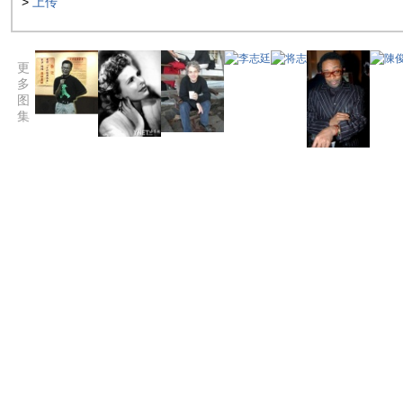
>
上传
更
多
图
集