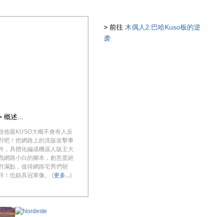
> 前往
木偶人2:巴哈Kuso板的逆
袭
> 概述...
說他最KUSO大概不會有人反
對吧！把網路上的洗版攻擊事
件，具體化編成機器人版主大
戰網路小白的腳本，創意度絕
對滿點，值得網路宅男們朝
拜！也頗具冠軍像。 (
更多...
)