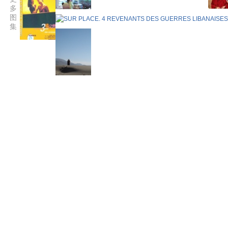
多
图
集