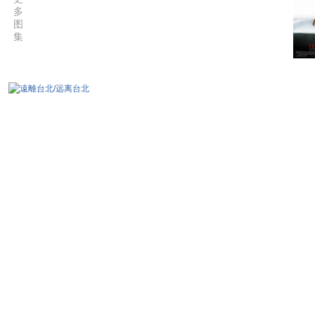
多
图
集