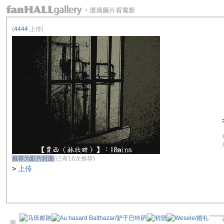
(
4444
上传)
推荐为影片封面
(已有16次推荐)
>
上传
更