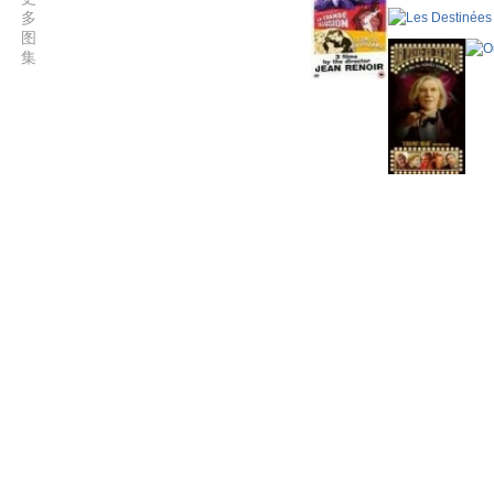
多
图
集