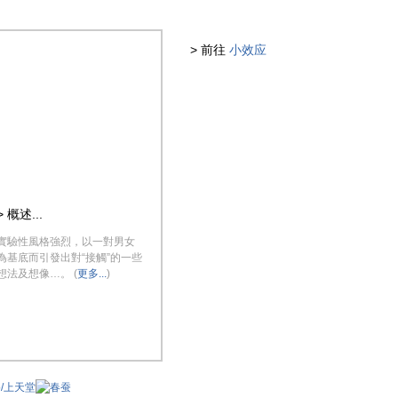
> 前往
小效应
> 概述...
實驗性風格強烈，以一對男女
為基底而引發出對“接觸”的一些
想法及想像…。 (
更多...
)