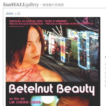
(
4444
上传)