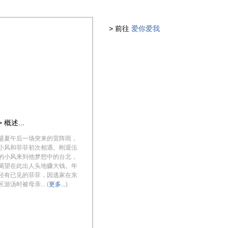
> 前往
爱你爱我
> 概述...
盛夏午后一场突来的雷阵雨，
小风和菲菲初次相遇。刚退伍
的小风来到他梦想中的台北，
渴望在此出人头地赚大钱。年
轻有已见的菲菲，因逃家在东
区游汤时被母亲... (
更多...
)