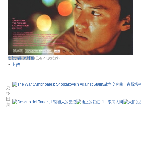
推荐为影片封面
(已有21次推荐)
>
上传
更
多
图
集