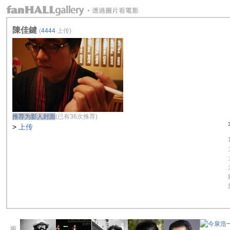
陳佳鍵
(
4444
上传)
推荐为影人封面
(已有36次推荐)
>
上传
更