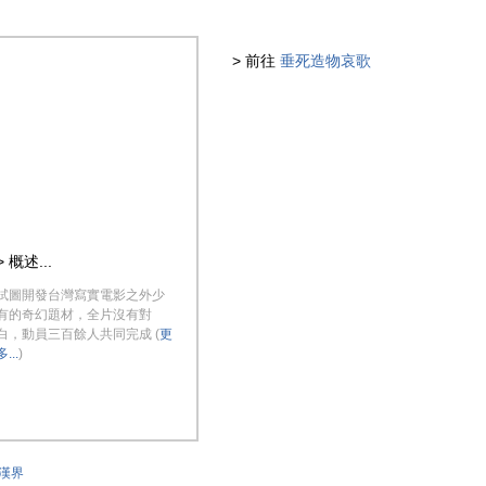
> 前往
垂死造物哀歌
> 概述...
試圖開發台灣寫實電影之外少
有的奇幻題材，全片沒有對
白，動員三百餘人共同完成 (
更
多...
)