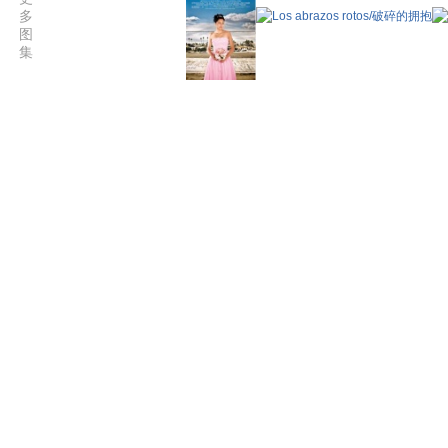
多
图
集