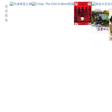
更
多
图
集