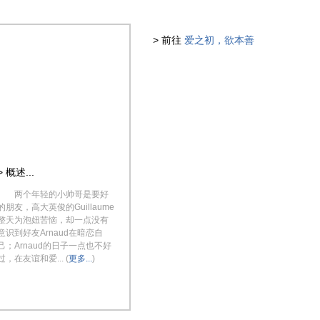
> 前往
爱之初，欲本善
> 概述...
两个年轻的小帅哥是要好
的朋友，高大英俊的Guillaume
整天为泡妞苦恼，却一点没有
意识到好友Arnaud在暗恋自
己；Arnaud的日子一点也不好
过，在友谊和爱... (
更多...
)