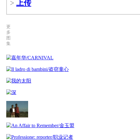
>
上传
更
多
图
集