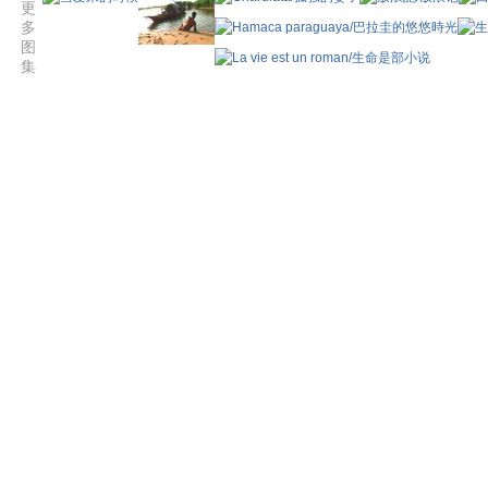
更
多
图
集