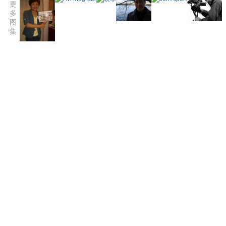
更
多
图
集