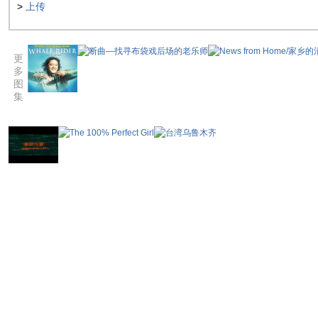
>
上传
更
多
图
集