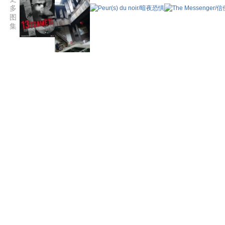
多
图
集